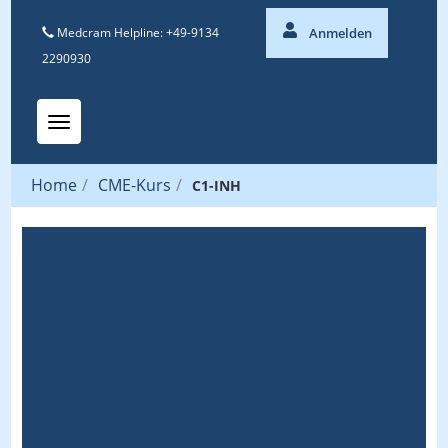
Medcram Helpline: +49-9134
Anmelden
2290930
Toggle navigation
Home
/
CME-Kurs
/
C1-INH