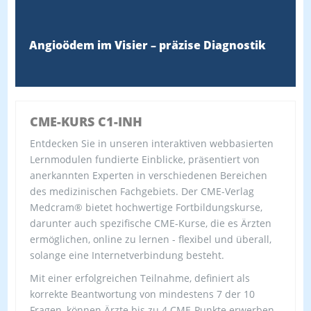
Angioödem im Visier – präzise Diagnostik
CME-KURS C1-INH
Entdecken Sie in unseren interaktiven webbasierten
Lernmodulen fundierte Einblicke, präsentiert von
anerkannten Experten in verschiedenen Bereichen
des medizinischen Fachgebiets. Der CME-Verlag
Medcram® bietet hochwertige Fortbildungskurse,
darunter auch spezifische CME-Kurse, die es Ärzten
ermöglichen, online zu lernen - flexibel und überall,
solange eine Internetverbindung besteht.
Mit einer erfolgreichen Teilnahme, definiert als
korrekte Beantwortung von mindestens 7 der 10
Fragen, können Ärzte bis zu 4 CME-Punkte erwerben.