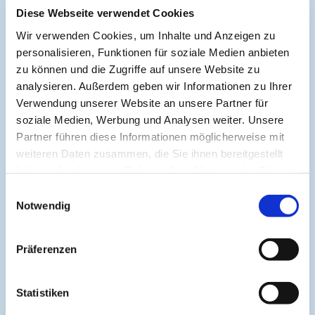
Diese Webseite verwendet Cookies
Symposium EcoMed
Wir verwenden Cookies, um Inhalte und Anzeigen zu
personalisieren, Funktionen für soziale Medien anbieten
Gemeinsam gegen ADIPOSITAS
zu können und die Zugriffe auf unsere Website zu
analysieren. Außerdem geben wir Informationen zu Ihrer
Verwendung unserer Website an unsere Partner für
Information
soziale Medien, Werbung und Analysen weiter. Unsere
Partner führen diese Informationen möglicherweise mit
weiteren Daten zusammen, die Sie ihnen bereitgestellt
Aktuelle CME
haben oder die sie im Rahmen Ihrer Nutzung der Dienste
CME-Leitlinie
gesammelt haben.
Einwilligungsauswahl
Notwendig
CME-Partner
CME-Punkte
Präferenzen
Help & Support
Kontakt
Statistiken
Medienpartner