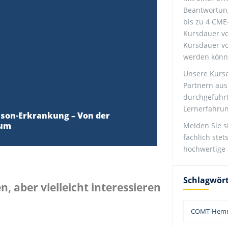
Beantwortung
bis zu 4 CME
Kursdauer vo
Kursdauer vo
werden könn
Unsere Kurs
Partnern aus
durchgeführ
Lernerfahrun
nson-Erkrankung – Von der
ium
Melden Sie s
fachlich ste
hochwertige 
Schlagwör
 aber vielleicht interessieren
COMT-Hem