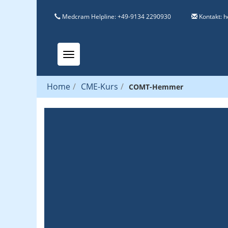
Medcram Helpline: +49-9134 2290930
Kontakt:
h
Toggle navigation
Home
/
CME-Kurs
/
COMT-Hemmer