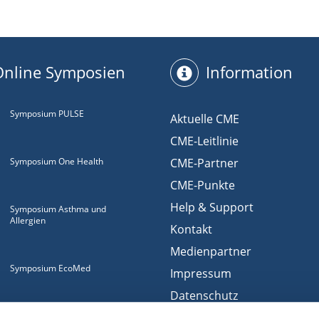
Online Symposien
Information
Symposium PULSE
Aktuelle CME
CME-Leitlinie
Symposium One Health
CME-Partner
CME-Punkte
Help & Support
Symposium Asthma und
Allergien
Kontakt
Medienpartner
Symposium EcoMed
Impressum
Datenschutz
Gemeinsam gegen
Nutzungsbedingungen