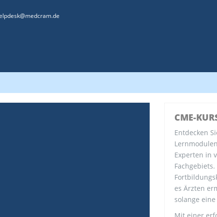
elpdesk@medcram.de
CME-KUR
Entdecken Si
Lernmodulen 
Experten in 
Fachgebiets.
Fortbildungs
es Ärzten erm
solange eine
Mit einer erf