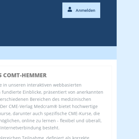
Anmelden
S COMT-HEMMER
e in unseren interaktiven webbasierten
fundierte Einblicke, präsentiert von anerkannten
verschiedenen Bereichen des medizinischen
 Der CME-Verlag Medcram® bietet hochwertige
kurse, darunter auch spezifische CME-Kurse, die
öglichen, online zu lernen - flexibel und überall,
 Internetverbindung besteht.
olgreichen Teilnahme, definiert als korrekte