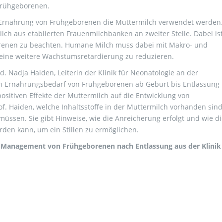
Frühgeborenen.
r Ernährung von Frühgeborenen die Muttermilch verwendet werden.
lch aus etablierten Frauenmilchbanken an zweiter Stelle. Dabei is
renen zu beachten. Humane Milch muss dabei mit Makro- und
 eine weitere Wachstumsretardierung zu reduzieren.
ed. Nadja Haiden, Leiterin der Klinik für Neonatologie an der
en Ernährungsbedarf von Frühgeborenen ab Geburt bis Entlassung
positiven Effekte der Muttermilch auf die Entwicklung von
f. Haiden, welche Inhaltsstoffe in der Muttermilch vorhanden sind
ssen. Sie gibt Hinweise, wie die Anreicherung erfolgt und wie di
rden kann, um ein Stillen zu ermöglichen.
Management von Frühgeborenen nach Entlassung aus der Klinik