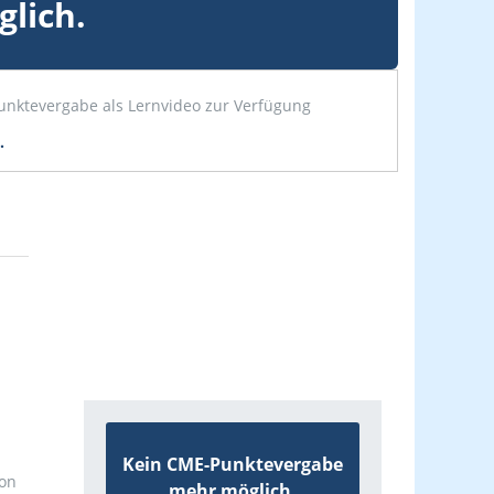
lich.
Punktevergabe als Lernvideo zur Verfügung
.
Kein CME-Punktevergabe
ion
mehr möglich.