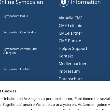
Online Symposien
Information
Symposium PULSE
Aktuelle CME
CME-Leitlinie
Symposium One Health
CME-Partner
CME-Punkte
Help & Support
Symposium Asthma und
Allergien
Kontakt
Medienpartner
Symposium EcoMed
Impressum
Datenschutz
Gemeinsam gegen
Nutzungsbedingungen
ADIPOSITAS
t Cookies
Cookies
 Inhalte und Anzeigen zu personalisieren, Funktionen für sozia
e Zugriffe auf unsere Website zu analysieren. Außerdem geben w