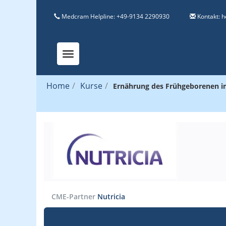
Medcram Helpline: +49-9134 2290930
Kontakt:
h
Toggle navigation
Home
/
Kurse
/
Ernährung des Frühgeborenen im
CME-Partner
Nutricia