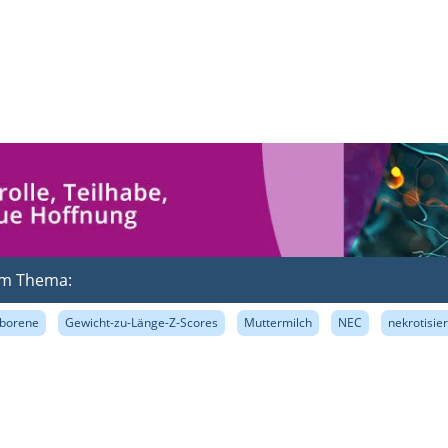
zum Thema:
borene
Gewicht-zu-Länge-Z-Scores
Muttermilch
NEC
nekrotisie