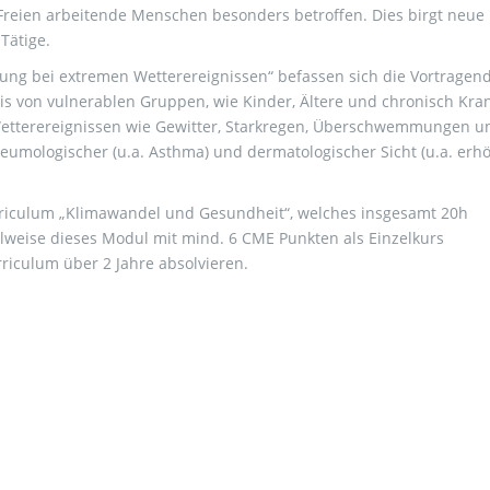
Freien arbeitende Menschen besonders betroffen. Dies birgt neue
Tätige.
ung bei extremen Wetterereignissen“ befassen sich die Vortragen
is von vulnerablen Gruppen, wie Kinder, Ältere und chronisch Kra
Wetterereignissen wie Gewitter, Starkregen, Überschwemmungen u
eumologischer (u.a. Asthma) und dermatologischer Sicht (u.a. erh
riculum „Klimawandel und Gesundheit“, welches insgesamt 20h
hlweise dieses Modul mit mind. 6 CME Punkten als Einzelkurs
iculum über 2 Jahre absolvieren.