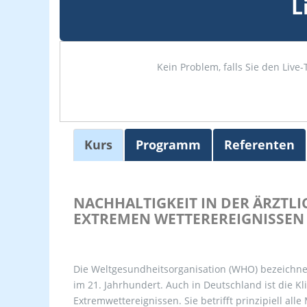
L
Kein Problem, falls Sie den Liv
Kurs
Programm
Referenten
NACHHALTIGKEIT IN DER ÄRZTLI
EXTREMEN WETTEREREIGNISSEN
Die Weltgesundheitsorganisation (WHO) bezeichne
im 21. Jahrhundert. Auch in Deutschland ist die 
Extremwettereignissen. Sie betrifft prinzipiell al