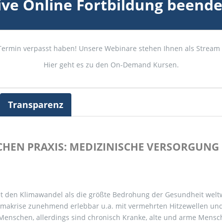
ive Online Fortbildung beende
e-Termin verpasst haben! Unsere Webinare stehen Ihnen als Stream 
Hier geht es zu den On-Demand Kursen.
Transparenz
CHEN PRAXIS: MEDIZINISCHE VERSORGUNG 
t den Klimawandel als die größte Bedrohung der Gesundheit welt
Klimakrise zunehmend erlebbar u.a. mit vermehrten Hitzewellen un
le Menschen, allerdings sind chronisch Kranke, alte und arme Mensc