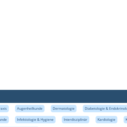
raxis
Augenheilkunde
Dermatologie
Diabetologie & Endokrinol
unde
Infektiologie & Hygiene
Interdisziplinär
Kardiologie