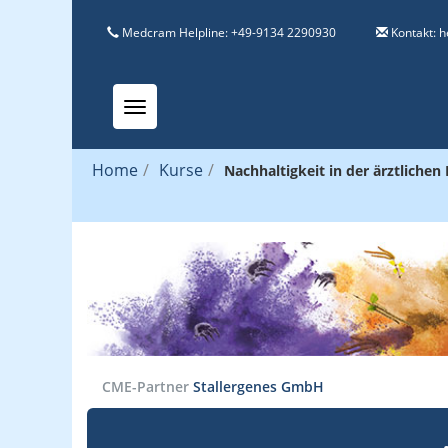
Medcram Helpline: +49-9134 2290930
Kontakt:
h
Toggle navigation
Home
/
Kurse
/
Nachhaltigkeit in der ärztliche
CME-Partner
Stallergenes GmbH