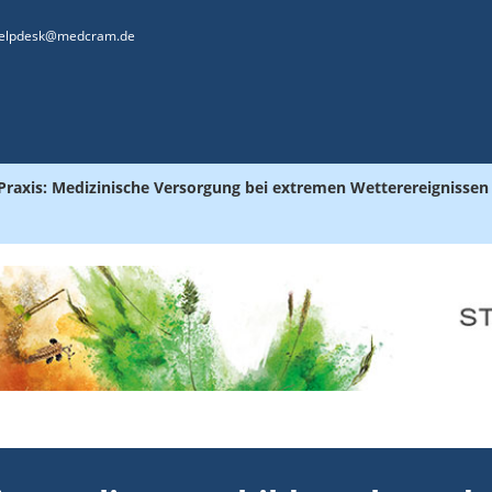
elpdesk@medcram.de
n Praxis: Medizinische Versorgung bei extremen Wetterereignissen