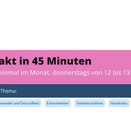
m Thema:
awandel und Gesundheit
Extremwetter
Gewitterasthma
Hautkrebs