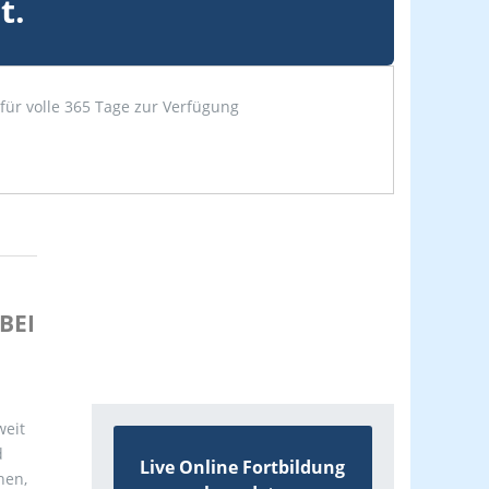
t.
für volle 365 Tage zur Verfügung
BEI
weit
d
Live Online Fortbildung
hen,