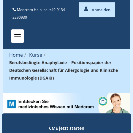
Medcram Helpline: +49-9134
Anmelden
2290930
Toggle navigation
Home
/
Kurse
/
Berufsbedingte Anaphylaxie – Positionspapier der
Deutschen Gesellschaft für Allergologie und Klinische
Immunologie (DGAKI)
CME jetzt starten