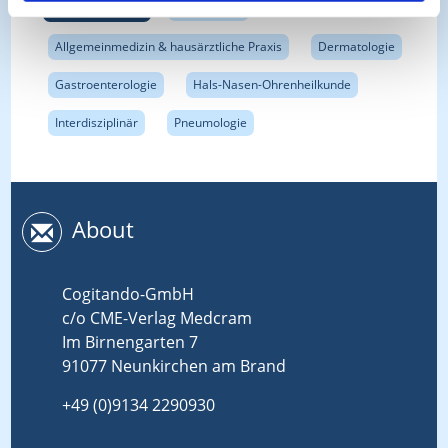
Fachbereiche:
Allergologie
Allgemeinmedizin & hausärztliche Praxis
Dermatologie
Gastroenterologie
Hals-Nasen-Ohrenheilkunde
Interdisziplinär
Pneumologie
About
Cogitando-GmbH
c/o CME-Verlag Medcram
Im Birnengarten 7
91077 Neunkirchen am Brand
+49 (0)9134 2290930