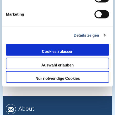
Marketing
Details zeigen
Fachbereiche
Fachbereiche:
Cookies zulassen
Chirurgie
Ernährungsmedizin
Gastroenterologie
Hals-Nasen-Ohrenheilkunde
Auswahl erlauben
Hämatologie & Onkologie
Interdisziplinär
Nur notwendige Cookies
Radiologie & Nuklearmedizin
About