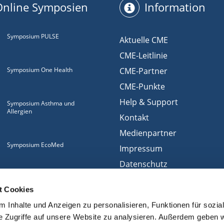
Online Symposien
Information
Symposium PULSE
Aktuelle CME
CME-Leitlinie
Symposium One Health
CME-Partner
CME-Punkte
Help & Support
Symposium Asthma und
Allergien
Kontakt
Medienpartner
Symposium EcoMed
Impressum
Datenschutz
Gemeinsam gegen
Nutzungsbedingungen
ADIPOSITAS
t Cookies
Cookies
 Inhalte und Anzeigen zu personalisieren, Funktionen für sozia
e Zugriffe auf unsere Website zu analysieren. Außerdem geben w