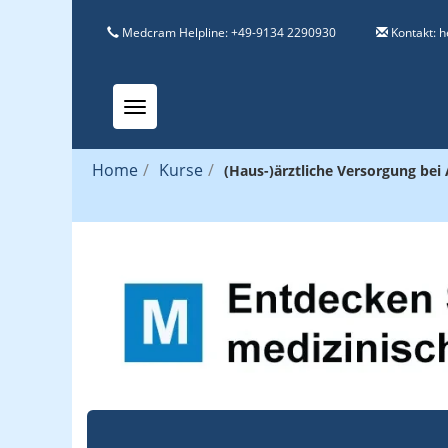
Medcram Helpline: +49-9134 2290930
Kontakt:
h
Toggle navigation
Home
/
Kurse
/
(Haus-)ärztliche Versorgung be