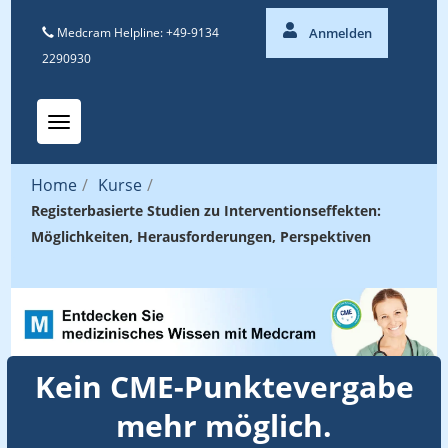
Medcram Helpline: +49-9134
Anmelden
2290930
Toggle navigation
Home
/
Kurse
/
Registerbasierte Studien zu Interventionseffekten:
Möglichkeiten, Herausforderungen, Perspektiven
Kein CME-Punktevergabe
mehr möglich.