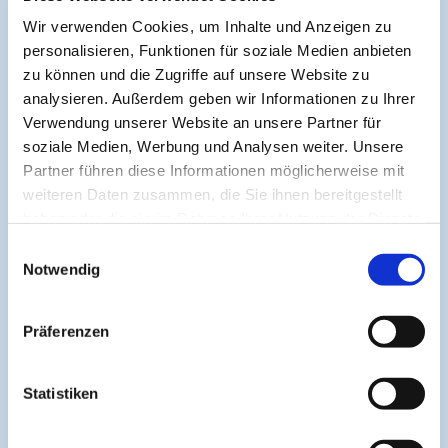
Ähnliche Beiträge: Weiterführende Artikel zum
Wir verwenden Cookies, um Inhalte und Anzeigen zu
Thema:
personalisieren, Funktionen für soziale Medien anbieten
zu können und die Zugriffe auf unsere Website zu
Schlagwörter:
DGAKI
Evidenzgenerierung
analysieren. Außerdem geben wir Informationen zu Ihrer
Verwendung unserer Website an unsere Partner für
Interventionseffekte
Nutzung
Registerbasierte Studien
soziale Medien, Werbung und Analysen weiter. Unsere
Studien
Versorgungsnahe Daten
Partner führen diese Informationen möglicherweise mit
weiteren Daten zusammen, die Sie ihnen bereitgestellt
haben oder die sie im Rahmen Ihrer Nutzung der Dienste
gesammelt haben.
Einwilligungsauswahl
Notwendig
Präferenzen
Statistiken