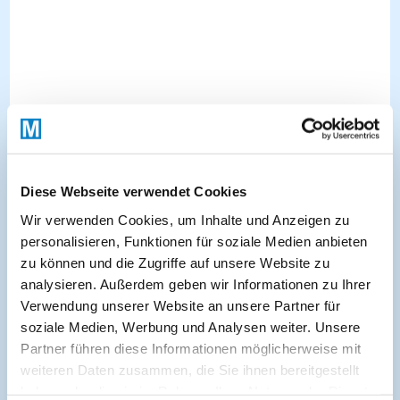
Diese Webseite verwendet Cookies
Fachbereiche
Wir verwenden Cookies, um Inhalte und Anzeigen zu
personalisieren, Funktionen für soziale Medien anbieten
Fachbereiche:
zu können und die Zugriffe auf unsere Website zu
analysieren. Außerdem geben wir Informationen zu Ihrer
Allgemeinmedizin & hausärztliche Praxis
Verwendung unserer Website an unsere Partner für
Diabetologie & Endokrinologie
Ernährungsmedizin
soziale Medien, Werbung und Analysen weiter. Unsere
Partner führen diese Informationen möglicherweise mit
Gastroenterologie
Gynäkologie & Geburtshilfe
weiteren Daten zusammen, die Sie ihnen bereitgestellt
haben oder die sie im Rahmen Ihrer Nutzung der Dienste
Interdisziplinär
Kardiologie
Nephrologie