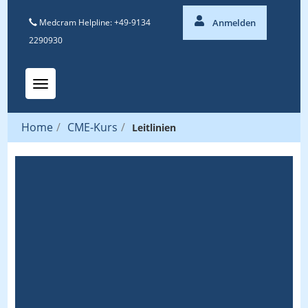
Medcram Helpline: +49-9134
Anmelden
2290930
Toggle navigation
Home
/
CME-Kurs
/
Leitlinien