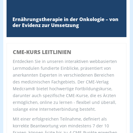
Ernährungstherapie in der Onkologie – von
der Evidenz zur Umsetzung
CME-KURS LEITLINIEN
Entdecken Sie in unseren interaktiven webbasierten
Lernmodulen fundierte Einblicke, präsentiert von
anerkannten Experten in verschiedenen Bereichen
des medizinischen Fachgebiets. Der CME-Verlag
Medcram® bietet hochwertige Fortbildungskurse,
darunter auch spezifische CME-Kurse, die es Ärzten
ermöglichen, online zu lernen - flexibel und überall,
solange eine Internetverbindung besteht.
Mit einer erfolgreichen Teilnahme, definiert als
korrekte Beantwortung von mindestens 7 der 10
Fragen, können Ärzte bis zu 4 CME-Punkte erwerben.