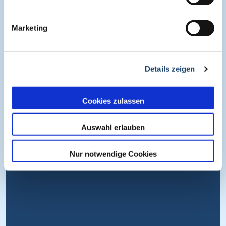
Medienpartner
Impressum
Marketing
Datenschutz
Nutzungsbedingungen
Details zeigen
Cookies
Wissen entdecken
Cookies zulassen
Auswahl erlauben
Nur notwendige Cookies