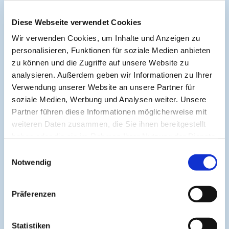
Symposium Asthma und Allergien
Diese Webseite verwendet Cookies
Symposium EcoMed
Wir verwenden Cookies, um Inhalte und Anzeigen zu
personalisieren, Funktionen für soziale Medien anbieten
zu können und die Zugriffe auf unsere Website zu
Gemeinsam gegen ADIPOSITAS
analysieren. Außerdem geben wir Informationen zu Ihrer
Verwendung unserer Website an unsere Partner für
soziale Medien, Werbung und Analysen weiter. Unsere
Information
Partner führen diese Informationen möglicherweise mit
weiteren Daten zusammen, die Sie ihnen bereitgestellt
haben oder die sie im Rahmen Ihrer Nutzung der Dienste
Aktuelle CME
gesammelt haben.
Einwilligungsauswahl
CME-Leitlinie
Notwendig
CME-Partner
CME-Punkte
Präferenzen
Help & Support
Kontakt
Statistiken